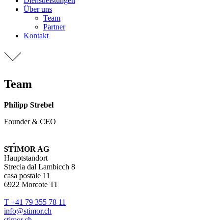
Dienstleistungen
Über uns
Team
Partner
Kontakt
Team
Philipp Strebel
Founder & CEO
STIMOR AG
Hauptstandort
Strecia dal Lambicch 8
casa postale 11
6922
Morcote TI
T +41 79 355 78 11
info@stimor.ch
stimor.ch